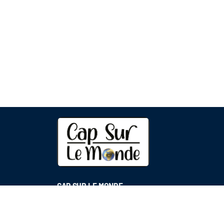
CAP SUR LE MONDE
Rue de la Gare 11
1110 Morges / CH